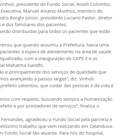
Vinholi, presidente do Fundo Social, Roseli Colombo, 
 Executiva, Manuel Alvarez Munhoz, membro do 
dro Borghi Júnior, presidente Luciano Pastor, diretor 
e dos familiares dos pacientes.
erão distribuídas para todos os pacientes que estão 
embrou que quando assumiu a Prefeitura, havia uma 
pacientes à espera de atendimento na área de saúde 
i equalizado, com a inauguração do CAPS II e os 
ital Mahatma Gandhi.
ção e principalmente dos serviços de qualidade que 
mos avançando à passos largos”, diz. Vinholi.
o prefeito salientou, que cuidar das pessoas e da vida é 
tamos com respeito, buscando sempre a humanização 
feito e por prestadores de serviços”, finaliza o 
o Fernandes, agradeceu o Fundo Social pela parceria e 
belíssimo trabalho que vem realizando em Catanduva. 
 Fundo Social tão atuante. Para nós do hospital, 