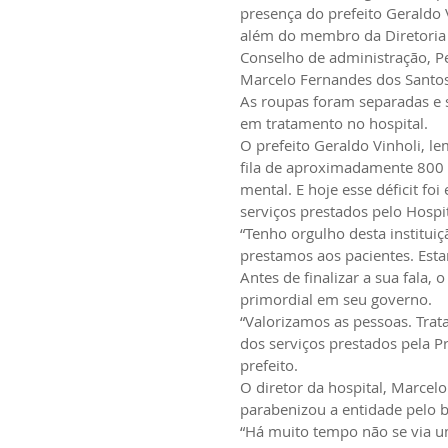
presença do prefeito Geraldo 
além do membro da Diretoria
Conselho de administração, Pe
Marcelo Fernandes dos Santos 
As roupas foram separadas e s
em tratamento no hospital.
O prefeito Geraldo Vinholi, l
fila de aproximadamente 800 
mental. E hoje esse déficit fo
serviços prestados pelo Hosp
“Tenho orgulho desta institui
prestamos aos pacientes. Esta
Antes de finalizar a sua fala, 
primordial em seu governo.
“Valorizamos as pessoas. Tra
dos serviços prestados pela Pre
prefeito.
O diretor da hospital, Marcel
parabenizou a entidade pelo 
“Há muito tempo não se via um