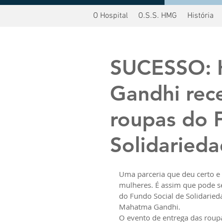
O Hospital
O.S.S. HMG
História
oltar
SUCESSO: 
Gandhi rec
roupas do 
Solidaried
Uma parceria que deu certo e 
mulheres. É assim que pode s
do Fundo Social de Solidaried
Mahatma Gandhi.
O evento de entrega das roupa