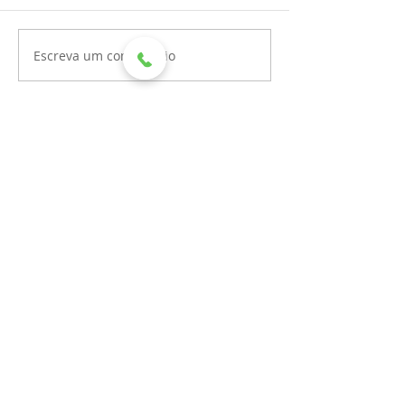
Escreva um comentário
Recentes
Hospital Mahatma Gandhi
recebe doação de leite por
meio de aniversário solidário
HMG RECEBE DOAÇÃO DA
REFRIGERANTES DEVITO PARA
AS FESTIVIDADES DE FIM DE
ANO