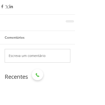
Comentários
Escreva um comentário
Recentes
Hospital Mahatma Gandhi
recebe doação de leite por
meio de aniversário solidário