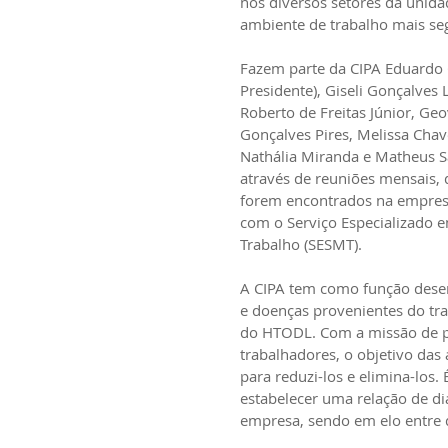
nos diversos setores da unid
ambiente de trabalho mais se
Fazem parte da CIPA Eduardo Co
Presidente), Giseli Gonçalves
Roberto de Freitas Júnior, Ge
Gonçalves Pires, Melissa Chav
Nathália Miranda e Matheus Sa
através de reuniões mensais,
forem encontrados na empresa
com o Serviço Especializado 
Trabalho (SESMT).
A CIPA tem como função desen
e doenças provenientes do tr
do HTODL. Com a missão de pre
trabalhadores, o objetivo das a
para reduzi-los e elimina-los
estabelecer uma relação de diá
empresa, sendo em elo entre 