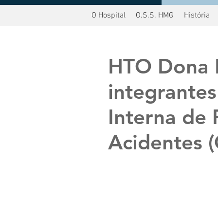
O Hospital
O.S.S. HMG
História
oltar
HTO Dona 
integrante
Interna de
Acidentes (