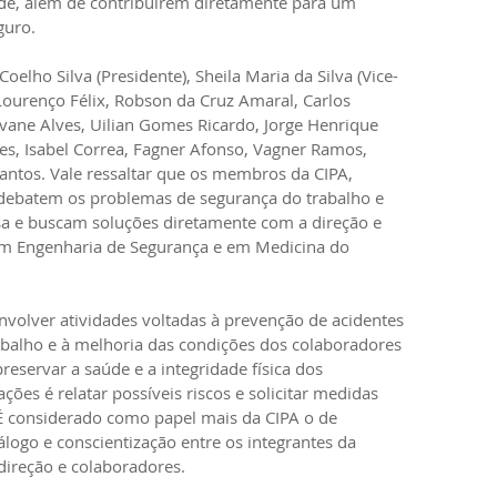
ade, além de contribuírem diretamente para um 
guro.
elho Silva (Presidente), Sheila Maria da Silva (Vice-
 Lourenço Félix, Robson da Cruz Amaral, Carlos 
ovane Alves, Uilian Gomes Ricardo, Jorge Henrique 
es, Isabel Correa, Fagner Afonso, Vagner Ramos, 
ntos. Vale ressaltar que os membros da CIPA, 
 debatem os problemas de segurança do trabalho e 
 e buscam soluções diretamente com a direção e 
em Engenharia de Segurança e em Medicina do 
volver atividades voltadas à prevenção de acidentes 
abalho e à melhoria das condições dos colaboradores 
servar a saúde e a integridade física dos 
ções é relatar possíveis riscos e solicitar medidas 
. É considerado como papel mais da CIPA o de 
logo e conscientização entre os integrantes da 
direção e colaboradores.