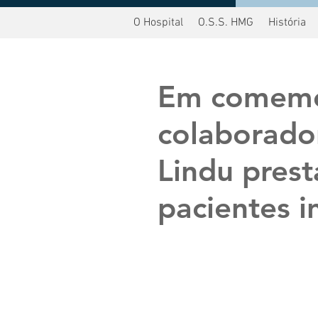
O Hospital
O.S.S. HMG
História
oltar
Em comemo
colaborado
Lindu pre
pacientes i