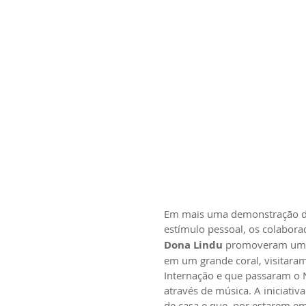
Em mais uma demonstração d
estímulo pessoal, os colabora
Dona Lindu 
promoveram um g
em um grande coral, visitaram
Internação e que passaram o N
através de música. A iniciati
de casa e que, por estarem e