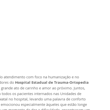
o atendimento com foco na humanização e no 
dores do 
Hospital Estadual de Trauma-Ortopedia 
rande ato de carinho e amor ao próximo. Juntos, 
 todos os pacientes internados nas Unidades de 
atal no hospital, levando uma palavra de conforto 
va emocionou especialmente àqueles que estão longe 
m um momento de dor e dificuldade, encontraram um 