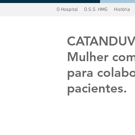
O Hospital
O.S.S. HMG
História
oltar
CATANDUVA
Mulher com
para colab
pacientes.