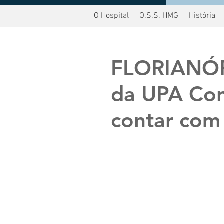
O Hospital
O.S.S. HMG
História
oltar
FLORIANÓP
da UPA Con
contar com