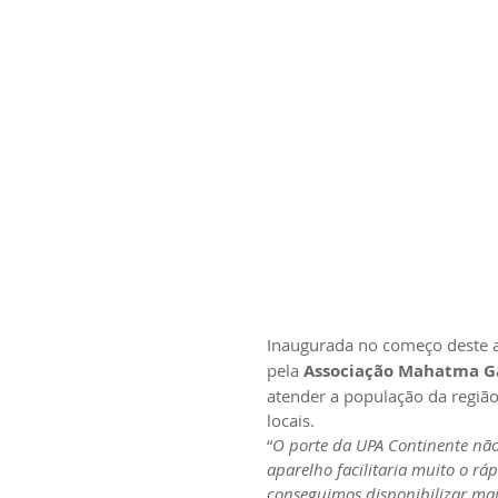
Inaugurada no começo deste a
pela 
Associação Mahatma G
atender a população da região
locais.
“
O porte da UPA Continente não
aparelho facilitaria muito o rá
conseguimos disponibilizar mais