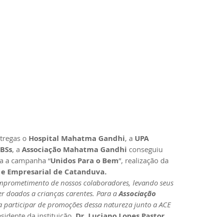
regas o 
Hospital Mahatma Gandhi
, a 
UPA 
UBSs
, a 
Associação Mahatma Gandhi
 conseguiu 
a a campanha “
Unidos Para o Bem
”, realização da 
 e Empresarial de Catanduva.
comprometimento de nossos colaboradores, levando seus 
 doados a crianças carentes. Para a 
Associação 
 participar de promoções dessa natureza junto a ACE 
idente da instituição, 
Dr. Luciano Lopes Pastor
, 