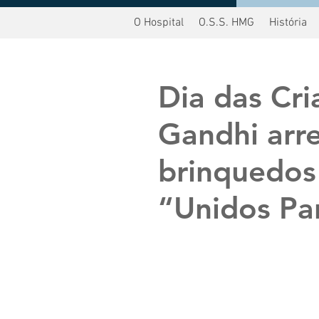
O Hospital
O.S.S. HMG
História
oltar
Dia das Cr
Gandhi arr
brinquedos
“Unidos Pa