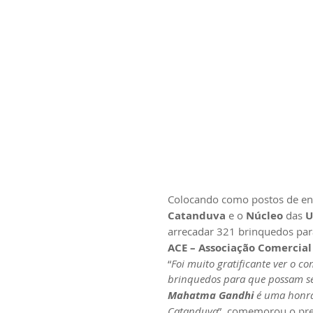
Colocando como postos de ent
Catanduva
 e o 
Núcleo
 das
 
arrecadar 321 brinquedos par
ACE – Associação Comercial
“
Foi muito gratificante ver o 
brinquedos para que possam ser
Mahatma Gandhi 
é uma honra
Catanduva
”, comemorou o pres