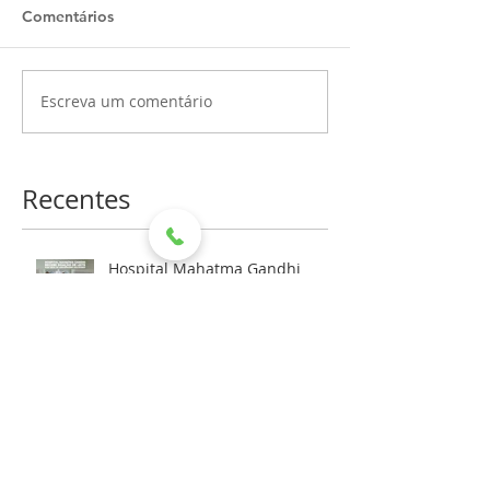
Comentários
Escreva um comentário
Recentes
Hospital Mahatma Gandhi
recebe doação de leite por
meio de aniversário solidário
HMG RECEBE DOAÇÃO DA
REFRIGERANTES DEVITO PARA
AS FESTIVIDADES DE FIM DE
ANO