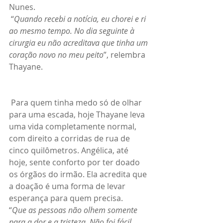
Nunes.
 “
Quando recebi a notícia, eu chorei e ri 
ao mesmo tempo. No dia seguinte à 
cirurgia eu não acreditava que tinha um 
coração novo no meu peito
”, relembra 
Thayane.
 Para quem tinha medo só de olhar 
para uma escada, hoje Thayane leva 
uma vida completamente normal, 
com direito a corridas de rua de 
cinco quilômetros. Angélica, até 
hoje, sente conforto por ter doado 
os órgãos do irmão. Ela acredita que 
a doação é uma forma de levar 
esperança para quem precisa.
“
Que as pessoas não olhem somente 
para a dor e a tristeza. Não foi fácil 