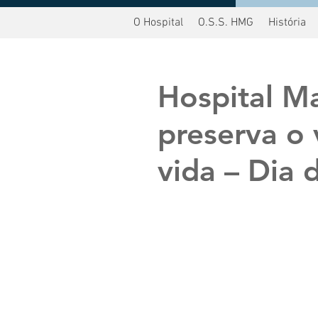
O Hospital
O.S.S. HMG
História
oltar
Hospital M
preserva o 
vida – Dia 