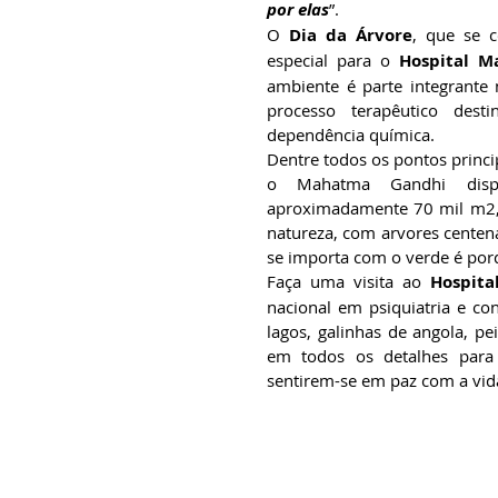
por elas
”.
O 
Dia da Árvore
, que se 
especial para o 
Hospital 
ambiente é parte integrante
processo terapêutico dest
dependência química.
Dentre todos os pontos princip
o Mahatma Gandhi dispo
aproximadamente 70 mil m2, 
natureza, com arvores cente
se importa com o verde é porq
Faça uma visita ao 
Hospit
nacional em psiquiatria e co
lagos, galinhas de angola, pe
em todos os detalhes para 
sentirem-se em paz com a vid