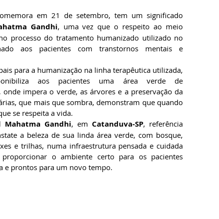
comemora em 21 de setembro, tem um significado 
Mahatma Gandhi
, uma vez que o respeito ao meio 
 no processo do tratamento humanizado utilizado no 
inado aos pacientes com transtornos mentais e 
ais para a humanização na linha terapêutica utilizada, 
nibiliza aos pacientes uma área verde de 
onde impera o verde, as árvores e a preservação da 
nárias, que mais que sombra, demonstram que quando 
ue se respeita a vida.
al Mahatma Gandhi
, em 
Catanduva-SP
, referência 
nstate a beleza de sua linda área verde, com bosque, 
ixes e trilhas, numa infraestrutura pensada e cuidada 
proporcionar o ambiente certo para os pacientes 
a e prontos para um novo tempo.