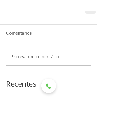
Comentários
Escreva um comentário
Recentes
Hospital Mahatma Gandhi
recebe doação de leite por
meio de aniversário solidário