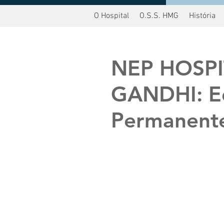
O Hospital
O.S.S. HMG
História
oltar
NEP HOSP
GANDHI: E
Permanent