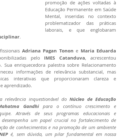
promoção de ações voltadas à 
Educação Permanente em Saúde 
Mental, inseridas no contexto 
problematizador das práticas 
laborais, e que englobaram 
sciplinar
. 
fissionais 
Adriana Pagan Tonon
 e 
Maria Eduarda 
ponibilizadas pelo 
IMES Catanduva
, acrescentou 
. Sua enriquecedora palestra sobre Relacionamento 
neceu informações de relevância substancial, mas 
cas interativas que proporcionaram clareza e 
e aprendizado.
a relevância inquestionável do 
Núcleo de Educação 
 Mahatma Gandhi
 para o contínuo crescimento e 
uipe. Através de seus programas educacionais e 
 desempenha um papel crucial no fortalecimento de 
ização de conhecimentos e na promoção de um ambiente 
NEP
 é, sem dúvida, um pilar fundamental em nossa 