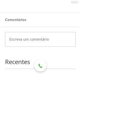
Comentários
Escreva um comentário
Recentes
Hospital Mahatma Gandhi
recebe doação de leite por
meio de aniversário solidário
HMG RECEBE DOAÇÃO DA