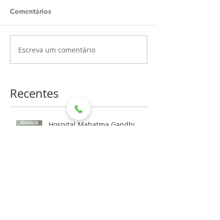
Comentários
Escreva um comentário
Recentes
Hospital Mahatma Gandhi
recebe doação de leite por
meio de aniversário solidário
HMG RECEBE DOAÇÃO DA
REFRIGERANTES DEVITO PARA
AS FESTIVIDADES DE FIM DE
ANO