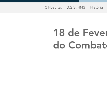
O Hospital
O.S.S. HMG
História
oltar
18 de Fever
do Combate