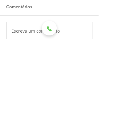
Comentários
Escreva um comentário
Recentes
Hospital Mahatma Gandhi
recebe doação de leite por
meio de aniversário solidário
HMG RECEBE DOAÇÃO DA
REFRIGERANTES DEVITO PARA
AS FESTIVIDADES DE FIM DE
ANO