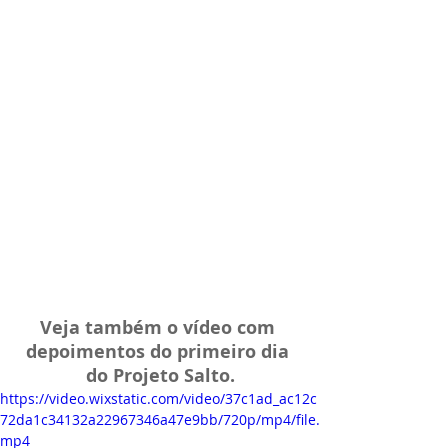
Veja também o vídeo com 
depoimentos do primeiro dia 
do Projeto Salto.
https://video.wixstatic.com/video/37c1ad_ac12c
72da1c34132a22967346a47e9bb/720p/mp4/file.
mp4