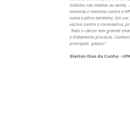
nódulos nas mamas ou axilas.  
meninas e meninos contra o HPV
vulva e pênis também). Em u
vacina contra o coronavírus, pr
 Todo o câncer tem grande chance de cura, precisamos, para isso, buscar o diagnóstico 
e tratamento precoces. Conheci
principais  passos
.”
Gleiton Dias da Cunha - UP