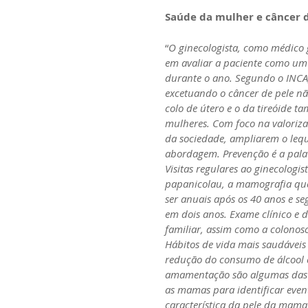
Saúde da mulher e câncer
“
O ginecologista, como médico 
em avaliar a paciente como um 
durante o ano. Segundo o INCA
excetuando o câncer de pele nã
colo de útero e o da tireóide t
mulheres. Com foco na valorizaç
da sociedade, ampliarem o leq
abordagem. Prevenção é a pala
Visitas regulares ao ginecologi
papanicolau, a mamografia que
ser anuais após os 40 anos e se
em dois anos. Exame clínico e d
familiar, assim como a colonos
Hábitos de vida mais saudáveis 
redução do consumo de álcool e
amamentação são algumas das at
as mamas para identificar even
característica da pele da mama