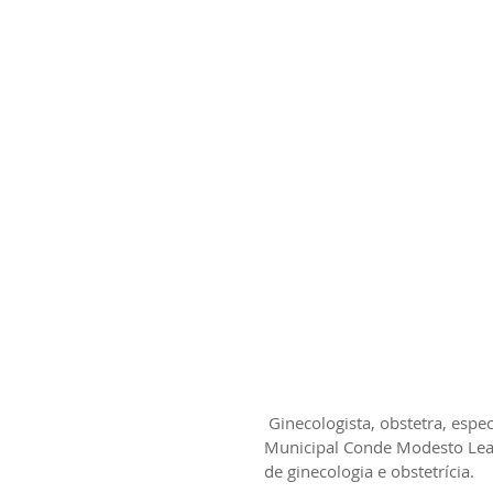
 Ginecologista, obstetra, especializada em patologia cervical. Médica do Hospital 
Municipal Conde Modesto Leal
de ginecologia e obstetrícia. 