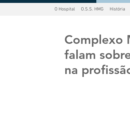
O Hospital
O.S.S. HMG
História
oltar
Complexo M
falam sobre
na profissã