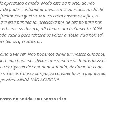
de apreensão e medo. Medo esse da morte, de não 
s, de poder contaminar meus entes queridos, medo de 
nfrentar essa guerra. Muitos eram nossos desafios, o 
ara essa pandemia, precisávamos de tempo para nos 
mos bem essa doença, não temos um tratamento 100% 
ada vacina para tentarmos voltar a nossa vida normal. 
que temos que superar.
alha a vencer. Não podemos diminuir nossos cuidados, 
ou, não podemos deixar que a morte de tantas pessoas 
os a obrigação de continuar lutando, de diminuir cada 
o médicos é nossa obrigação conscientizar a população, 
o possível. AINDA NÃO ACABOU!
”
 Posto de Saúde 24H Santa Rita