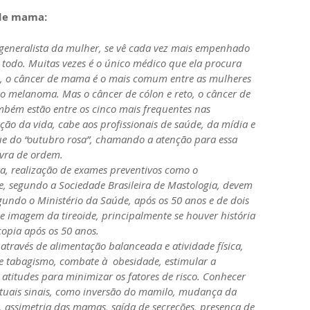
 de mama:
generalista da mulher, se vê cada vez mais empenhado 
todo. Muitas vezes é o único médico que ela procura 
, o câncer de mama é o mais comum entre as mulheres 
o melanoma. Mas o câncer de cólon e reto, o câncer de 
ambém estão entre os cinco mais frequentes nas 
ão da vida, cabe aos profissionais de saúde, da mídia e 
ue do “outubro rosa”, chamando a atenção para essa 
vra de ordem.
sta, realização de exames preventivos como o 
, segundo a Sociedade Brasileira de Mastologia, devem 
gundo o Ministério da Saúde, após os 50 anos e de dois 
e imagem da tireoide, principalmente se houver história 
copia após os 50 anos.
através de alimentação balanceada e atividade física, 
 tabagismo, combate à  obesidade, estimular a 
itudes para minimizar os fatores de risco. Conhecer 
tuais sinais, como inversão do mamilo, mudança da 
, assimetria das mamas, saída de secreções, presença de 