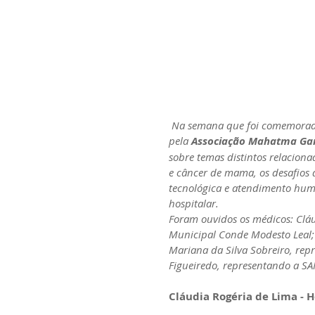
 Na semana que foi comemorado o dia do médico, profissionais das unidades geridas 
pela 
Associação Mahatma Ga
sobre temas distintos relacion
e câncer de mama, os desafios
tecnológica e atendimento hum
hospitalar.
Foram ouvidos os médicos: Cláu
Municipal Conde Modesto Leal; 
Mariana da Silva Sobreiro, rep
Figueiredo, representando a S
Cláudia Rogéria de Lima - 