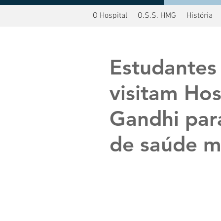
O Hospital
O.S.S. HMG
História
oltar
Estudantes 
visitam Ho
Gandhi par
de saúde m