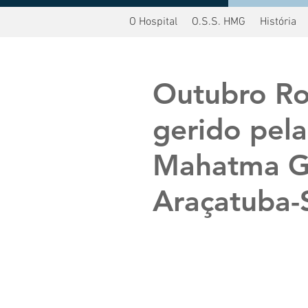
O Hospital
O.S.S. HMG
História
oltar
Outubro Ro
gerido pela
Mahatma G
Araçatuba-