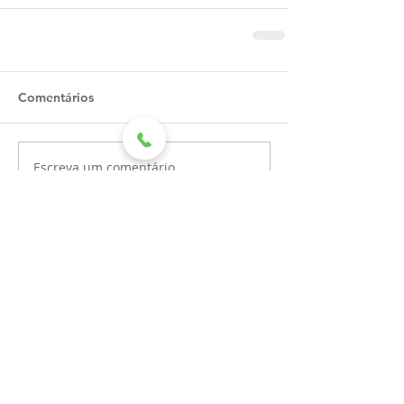
Comentários
Escreva um comentário
Recentes
Hospital Mahatma Gandhi
recebe doação de leite por
meio de aniversário solidário